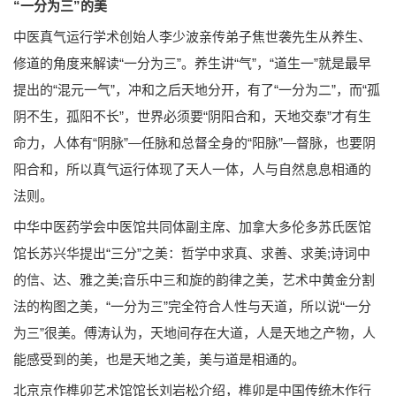
“一分为三”的美
中医真气运行学术创始人李少波亲传弟子焦世袭先生从养生、
修道的角度来解读“一分为三”。养生讲“气”，“道生一”就是最早
提出的“混元一气”，冲和之后天地分开，有了“一分为二”，而“孤
阴不生，孤阳不长”，世界必须要“阴阳合和，天地交泰”才有生
命力，人体有“阴脉”—任脉和总督全身的“阳脉”—督脉，也要阴
阳合和，所以真气运行体现了天人一体，人与自然息息相通的
法则。
中华中医药学会中医馆共同体副主席、加拿大多伦多苏氏医馆
馆长苏兴华提出“三分”之美：哲学中求真、求善、求美;诗词中
的信、达、雅之美;音乐中三和旋的韵律之美，艺术中黄金分割
法的构图之美，“一分为三”完全符合人性与天道，所以说“一分
为三”很美。傅涛认为，天地间存在大道，人是天地之产物，人
能感受到的美，也是天地之美，美与道是相通的。
北京京作榫卯艺术馆馆长刘岩松介绍，榫卯是中国传统木作行