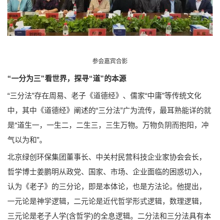
参会嘉宾合影
“一分为三”看世界，探寻“道”的本源
“三分法”存在周易、老子《道德经》、儒家“中庸”等传统文化
中，其中《道德经》阐述的“三分法”广为流传，最耳熟能详的就
是“道生一，一生二，二生三，三生万物。万物负阴而抱阳，冲
气以为和”。
北京绿创环保集团董事长、中关村民营科技企业家协会会长，
哲学博士姜鹏明从政党、国家、市场、企业面临的困惑切入，
认为《老子》的三分论，即是本体论，也是方法论。他提出，
一元论是神学逻辑，二元论是近代哲学形式逻辑，数理逻辑，
三元论是老子人学(含哲学)的全息逻辑。二分法和三分法具有本