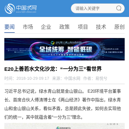
要闻
市场
企业
政策
项目
技术
原创
E20上善若水文化沙龙：“一分为三”看世界
时间：2018-10-29 09:17
来源：
中国水网
作者：易悦兮
习近平总书记说，绿水青山就是金山银山。 E20环境平台董事
长、首席合伙人傅涛博士在《两山经济》著作中指出，绿水青
山和金山银山关系，看似矛盾，总是顾此失彼，如何去实现他
们的统一，其中就蕴含着“一分为三”理念。