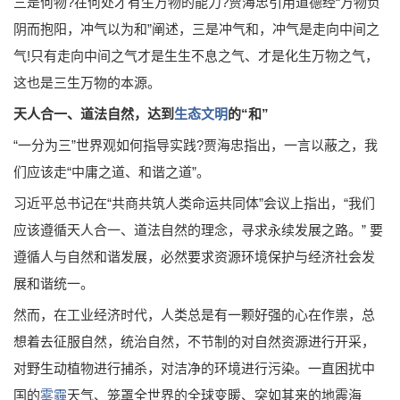
三是何物?在何处才有生万物的能力?贾海忠引用道德经“万物负
阴而抱阳，冲气以为和”阐述，三是冲气和，冲气是走向中间之
气!只有走向中间之气才是生生不息之气、才是化生万物之气，
这也是三生万物的本源。
天人合一、道法自然，达到
生态文明
的“和”
“一分为三”世界观如何指导实践?贾海忠指出，一言以蔽之，我
们应该走“中庸之道、和谐之道”。
习近平总书记在“共商共筑人类命运共同体”会议上指出，“我们
应该遵循天人合一、道法自然的理念，寻求永续发展之路。” 要
遵循人与自然和谐发展，必然要求资源环境保护与经济社会发
展和谐统一。
然而，在工业经济时代，人类总是有一颗好强的心在作祟，总
想着去征服自然，统治自然，不节制的对自然资源进行开采，
对野生动植物进行捕杀，对洁净的环境进行污染。一直困扰中
国的
雾霾
天气、笼罩全世界的全球变暖、突如其来的地震海