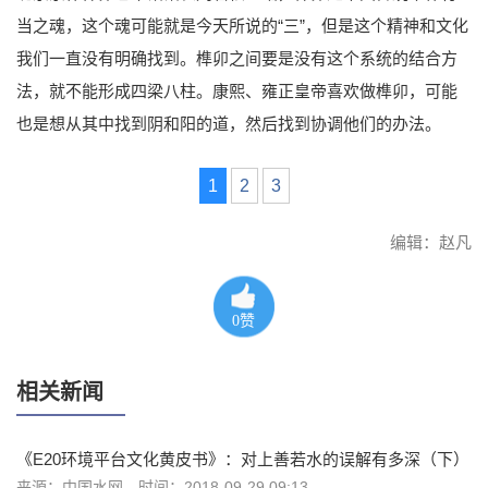
当之魂，这个魂可能就是今天所说的“三”，但是这个精神和文化
我们一直没有明确找到。榫卯之间要是没有这个系统的结合方
法，就不能形成四梁八柱。康熙、雍正皇帝喜欢做榫卯，可能
也是想从其中找到阴和阳的道，然后找到协调他们的办法。
1
2
3
编辑：赵凡
0
赞
相关新闻
《E20环境平台文化黄皮书》：对上善若水的误解有多深（下）
来源：中国水网
时间：2018-09-29 09:13