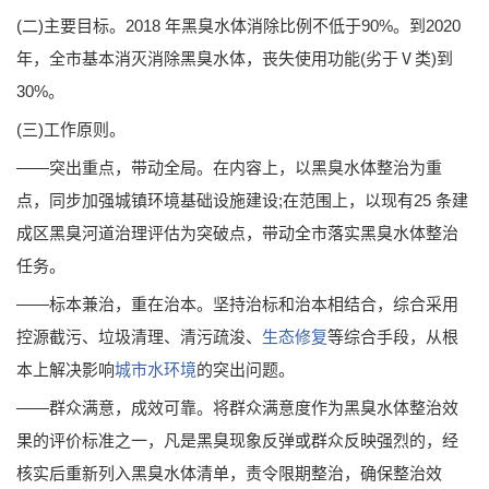
(二)主要目标。2018 年黑臭水体消除比例不低于90%。到2020
年，全市基本消灭消除黑臭水体，丧失使用功能(劣于Ⅴ类)到
30%。
(三)工作原则。
——突出重点，带动全局。在内容上，以黑臭水体整治为重
点，同步加强城镇环境基础设施建设;在范围上，以现有25 条建
成区黑臭河道治理评估为突破点，带动全市落实黑臭水体整治
任务。
——标本兼治，重在治本。坚持治标和治本相结合，综合采用
控源截污、垃圾清理、清污疏浚、
生态修复
等综合手段，从根
本上解决影响
城市水环境
的突出问题。
——群众满意，成效可靠。将群众满意度作为黑臭水体整治效
果的评价标准之一，凡是黑臭现象反弹或群众反映强烈的，经
核实后重新列入黑臭水体清单，责令限期整治，确保整治效