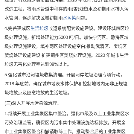
改造工程，将雨水管道中积存的雨(雪)残留水及初期雨水排入污
水管网，逐步解决区域初期雨
水污染
问题。
4.完善建成区
生活垃圾
收运系统配套设施建设。建设环城四区垃
圾处理设施，新增处理能力5000 吨/日。加快宁河区、静海区垃
圾处理设施建设，填补两区处理设施空白;推动武清区、宝坻区
焚烧处理设施建设;扩建蓟州区焚烧处理设施。2020 年城市生活
垃圾无害化处理率达到98%以上。
5.强化城市沿河垃圾收集清理。开展河岸垃圾治理专项行动，
2018 年底前，确保城市地表水体保护和控制地域内无非正规垃
圾堆放点及随意堆放的生活垃圾。
(三)深入开展水污染源治理。
1.继续开展工业集聚区集中整治。强化市级及以上工业集聚区水
污染治理监管，确保区内污水集中处理设施达标排放。开展全
市工业集聚区整合和撤销取缔工作，推动整合后的工业集聚区