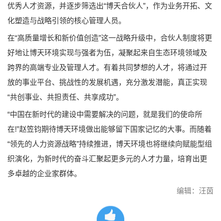
优秀人才资源，并逐步筛选出“博天合伙人”，作为业务开拓、文
化塑造与战略引领的核心管理人员。
在“高质量增长和新价值创造”这一战略升级中，合伙人制度将更
好地让博天环境实现与强者为伍，凝聚起来自生态环境领域及
跨界的高端专业及管理人才。有着共同梦想的人才，将通过开
放的事业平台、挑战性的发展机遇，充分激发潜能，真正实现
“共创事业、共担责任、共享成功”。
“中国在新时代的建设中需要解决的问题，就是我们的使命所
在!”赵笠钧期待博天环境做出能够留下国家记忆的大事。而随着
“领先的人力资源战略”持续推进，博天环境也将继续向赋能型组
织演化，为新时代的奋斗汇聚起更多元的人才力量，培育出更
多卓越的企业家群体。
编辑：汪茵