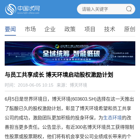
要闻
市场
企业
政策
项目
技术
原创
与员工共享成长 博天环境启动股权激励计划
时间：2018-06-05 10:15
来源：
博天环境
6月5日是世界环境日，博天环境(603603.SH)选择在这一天推出
了酝酿已久的股权激励计划，彰显了博天环境希望和员工共享
公司的成功，激励团队更加积极的投身环保，为
生态环境
的改
善担当更多责任。公告显示，有近300名博天环境员工获得限制
性股票或股票期权，他们将有机会享受公司业绩成长带来的个