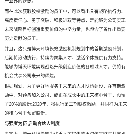
产业界的梦想。
而在此次获取股权激励的员工中，可以看出具有战略执行力、
高度责任心、勇于突破、积极进取等特点，是能够为公司实现
未来战略目标创造重要价值的中坚力量，也包含了曾作出重要
历史贡献的员工。
并且，这只是博天环境长效激励机制规划中的首期激励计划，
后期将滚动执行，持续为聚集人才、激活个体提供有力支持。
能够为博天环境实现战略升级创造价值的各领域人才，仍将有
机会共享公司未来的辉煌。
根据规划，为了更好地服务于未来的人才队伍建设，在首期激
励中，对预备加入公司、或正在成长中的未来核心骨干，预留
了20%的股份;2020年，将执行第二期股权激励，并同样为未来
的核心骨干预留股份。
与强者为伍 启动合伙人制度
事实上，博天环境希望为优秀人才提供的不仅仅是财富共享平