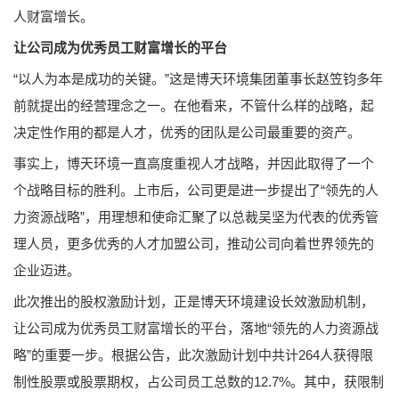
人财富增长。
让公司成为优秀员工财富增长的平台
“以人为本是成功的关键。”这是博天环境集团董事长赵笠钧多年
前就提出的经营理念之一。在他看来，不管什么样的战略，起
决定性作用的都是人才，优秀的团队是公司最重要的资产。
事实上，博天环境一直高度重视人才战略，并因此取得了一个
个战略目标的胜利。上市后，公司更是进一步提出了“领先的人
力资源战略”，用理想和使命汇聚了以总裁吴坚为代表的优秀管
理人员，更多优秀的人才加盟公司，推动公司向着世界领先的
企业迈进。
此次推出的股权激励计划，正是博天环境建设长效激励机制，
让公司成为优秀员工财富增长的平台，落地“领先的人力资源战
略”的重要一步。根据公告，此次激励计划中共计264人获得限
制性股票或股票期权，占公司员工总数的12.7%。其中，获限制