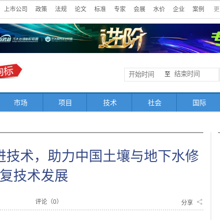
上市公司
政策
法规
论文
标准
专家
会展
水价
企业
案例
更
至
市场
项目
技术
社会
国际
进技术，助力中国土壤与地下水修
复技术发展
评论（
0
）
分享