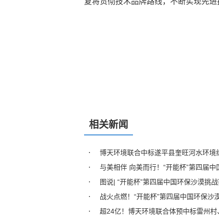
复将贯彻技术品牌路线，不断实现先进
相关新闻
博天环境联合中标遂平县奎旺河水环境综
与美相伴 向美而行！“开能杯”第四届
图说| “开能杯”第四届中国环保沙漠挑战
战火点燃！“开能杯”第四届中国环保沙
超24亿！博天环境联合体预中标雷州村