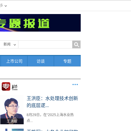
多
新闻
上市公司
访谈
专题
王洪臣：水处理技术创新
的底层逻...
8月29日，在“2025上海水业热
点...
王洪臣