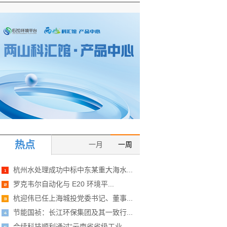
热点
一月
一周
杭州水处理成功中标中东某重大海水...
罗克韦尔自动化与 E20 环境平...
杭迎伟已任上海城投党委书记、董事...
节能国祯：长江环保集团及其一致行...
合续科技顺利通过“云南省省级工业...