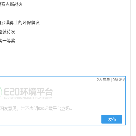
战赛点燃战火
自沙漠勇士的环保倡议
整装待发
奖一等奖
2
人参与
|
0
条评论