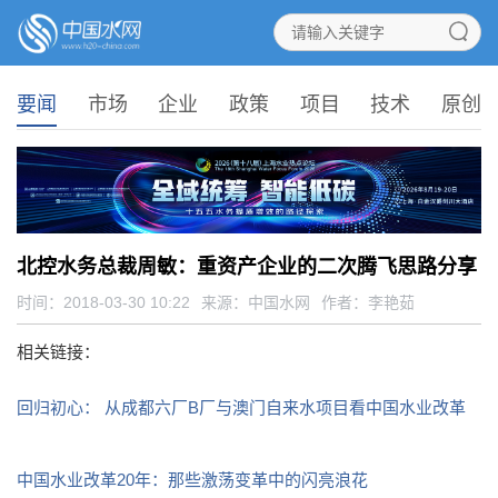
要闻
市场
企业
政策
项目
技术
原创
北控水务总裁周敏：重资产企业的二次腾飞思路分享
时间：2018-03-30 10:22
来源：
中国水网
作者：李艳茹
相关链接：
回归初心： 从成都六厂B厂与澳门自来水项目看中国水业改革
中国水业改革20年：那些激荡变革中的闪亮浪花