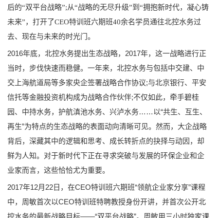
后的“双平台战略”;从“战略的无尽升级”到“拥抱新时代，凝心铸
未来”，打开了CEO特训班六期班40余名学员通往北控水务过
去、现在与未来的时光门。
2016年底，北控水务提出生态战略，2017年，这一战略进行正
当时，步伐快速而稳健。一年来，北控水务与包括中交建、中
交上海航道局等多家央企签署战略合作协议;与北京银行、平安
信托等金融投资机构成为战略合作伙伴;不仅如此，牵手碧桂
园、中持水务，护航滇池水务、兴泸水务……以“共生、互生、
再生”为特点的生态战略的表面动向清晰可见。然而，大企战略
背后，深藏其中的逻辑和思考、成长转折点的抉择与动因，却
鲜为人知。对于新时代下正在寻求突破与发展的环保企业和企
业家而言，这些恰恰尤为重要。
2017年12月22日，在CEO特训班六期班“领航企业家分享”课程
中，周敏首次以CEO特训班特聘教授身份开讲，并首次公开北
控水务的最新战略目标——“双平台战略”。周敏用三小时独家课