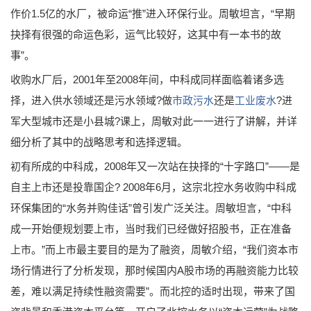
作价1.5亿的水厂，被命运“推”进入环保行业。周敏坦言，“早期
抉择有很强的命运色彩，运气比较好，这其中有一本书的故
事”。
收购水厂后，2001年至2008年间，中科成同样面临着诸多选
择，进入供水领域还是污水领域?做
市政污水
还是
工业废水
?进
军大型城市还是小县城?课上，周敏对此一一进行了讲解，并详
细分析了其中的战略思考和选择逻辑。
初有所成的中科成，2008年又一次站在抉择的“十字路口”——是
自主上市还是投靠国企? 2008年6月，这宗北控水务收购中科成
环保集团的“水务并购佳话”曾引发广泛关注。周敏坦言，“中科
成一开始便规划要上市，当时我们已经做好招股书，正在准备
上市。”而上市最主要目的是为了融资，周敏介绍，“我们资本市
场行情进行了分析发现，那时候国内A股市场的再融资能力比较
差，难以满足持续性融资需要”。而北控的适时出现，带来了国