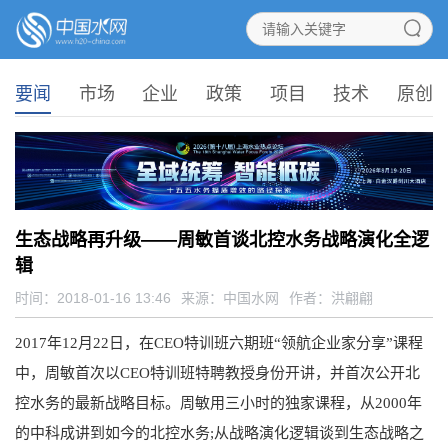
要闻
市场
企业
政策
项目
技术
原创
生态战略再升级——周敏首谈北控水务战略演化全逻
辑
时间：2018-01-16 13:46
来源：
中国水网
作者：洪翩翩
2017年12月22日，在CEO特训班六期班“领航企业家分享”课程
中，周敏首次以CEO特训班特聘教授身份开讲，并首次公开北
控水务的最新战略目标。周敏用三小时的独家课程，从2000年
的中科成讲到如今的北控水务;从战略演化逻辑谈到生态战略之