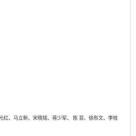
元红、马立新、宋晓铭、蒋少军、 陈 芸、徐彤文、李桂