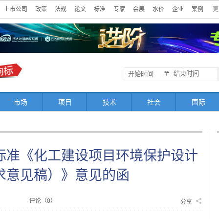
上市公司
政策
法规
论文
标准
专家
会展
水价
企业
案例
更
至
市场
项目
技术
社会
国际
标准《化工建设项目环境保护设计
求意见稿）》意见的函
评论（
0
）
分享