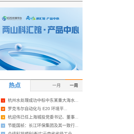
热点
一月
一周
杭州水处理成功中标中东某重大海水...
罗克韦尔自动化与 E20 环境平...
杭迎伟已任上海城投党委书记、董事...
节能国祯：长江环保集团及其一致行...
合续科技顺利通过“云南省省级工业...