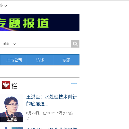
多
新闻
上市公司
访谈
专题
王洪臣：水处理技术创新
的底层逻...
8月29日，在“2025上海水业热
点...
王洪臣