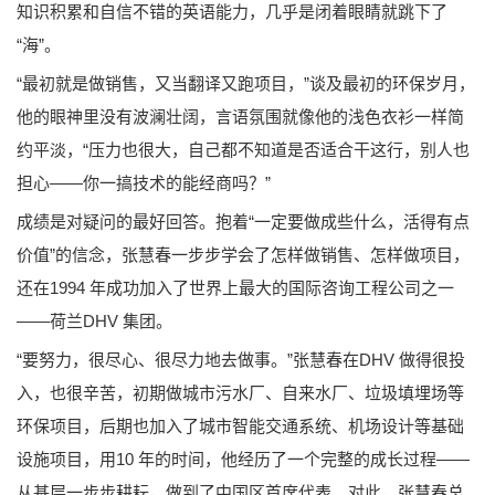
知识积累和自信不错的英语能力，几乎是闭着眼睛就跳下了
“海”。
“最初就是做销售，又当翻译又跑项目，”谈及最初的环保岁月，
他的眼神里没有波澜壮阔，言语氛围就像他的浅色衣衫一样简
约平淡，“压力也很大，自己都不知道是否适合干这行，别人也
担心——你一搞技术的能经商吗？”
成绩是对疑问的最好回答。抱着“一定要做成些什么，活得有点
价值”的信念，张慧春一步步学会了怎样做销售、怎样做项目，
还在1994 年成功加入了世界上最大的国际咨询工程公司之一
——荷兰DHV 集团。
“要努力，很尽心、很尽力地去做事。”张慧春在DHV 做得很投
入，也很辛苦，初期做城市污水厂、自来水厂、垃圾填埋场等
环保项目，后期也加入了城市智能交通系统、机场设计等基础
设施项目，用10 年的时间，他经历了一个完整的成长过程——
从基层一步步耕耘，做到了中国区首席代表。对此，张慧春总