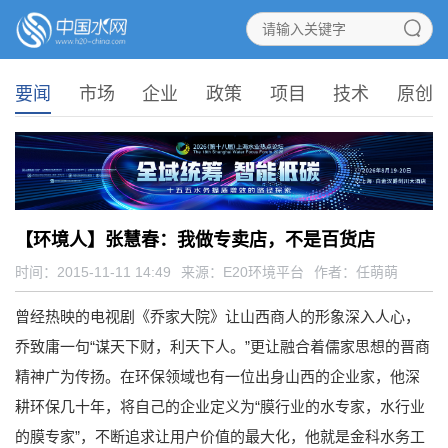
要闻
市场
企业
政策
项目
技术
原创
【环境人】张慧春：我做专卖店，不是百货店
时间：2015-11-11 14:49
来源：
E20环境平台
作者：任萌萌
曾经热映的电视剧《乔家大院》让山西商人的形象深入人心，
乔致庸一句“谋天下财，利天下人。”更让融合着儒家思想的晋商
精神广为传扬。在环保领域也有一位出身山西的企业家，他深
耕环保几十年，将自己的企业定义为“膜行业的水专家，水行业
的膜专家”，不断追求让用户价值的最大化，他就是金科水务工