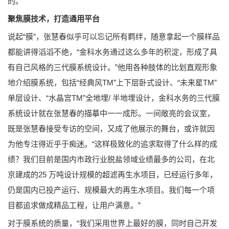
的。”
聚焦膜技术，打造通用平台
说起“膜”，张慧春似乎可以忘记所有羁绊，随意拿起一个膜样品
都能讲得滔滔不绝，“金科水务通过这么多年的积淀，形成了具
有自己风格的三代膜系统设计。”他用各种肢体的比划直观形象
地介绍膜系统，包括“经典风TM”上下层卧式设计、“未来星TM”
单层设计、“水晶宫TM”全地埋/ 半地埋设计，金科水务的三代膜
系统设计就在张慧春的描摹中一一成形。一间敞亮的会议室，
既是张慧春接受专访的空间，又成了他展示的舞台，或许就因
为他专注得近乎于痴迷。“这样极致化的追求取得了什么样的成
绩？我们目前是国内市政行业脱盐领域业绩最多的公司，在北
京建成的25 万吨设计规模的超滤再生水项目，已经运行多年，
仍是国内已投产运行、规模最大的再生水项目。我们每一个项
目都追求做成精品工程，让用户满意。”
对于膜系统的质量，“我们采用世界上最好的膜，同时自己开发