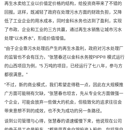
再生水卖给工业以价值定价格的结构，给投资商带来了不错的
回报。这样，既减轻了政府在处理污水方面的财政负担，又降
低了工业企业的用水成本，同时金科水务也达到了盈利，实现
了市政、企业和工业的三方共赢，通过再生水销售让城市污水
处理“以水养水”，形成价值增值。
“由于企业靠污水处理后产生的再生水盈利，政府对污水处理厂
的监管也不会有压力，”张慧春还以金科水务按PIPP® 模式运行
的山西项目为例，“5 万吨的项目，已经运行了七八年，参与方
都很满意。”
“不过，新的商业模式，我们希望走得稳一点，因此在大规模推
广方面可能稍有欠缺，”张慧春也坦言，先从专业化方面做强一
个企业，可能会放弃一些做大的机会，但极致化的追求往往会
带来意想不到的成效，也不失为成功的另一条路径。
谈到公司管理与心得，张慧春的语速缓慢下来，他说现在公司
的骨干员工也是股东，“都是用真金白银投资入股的，包括我自