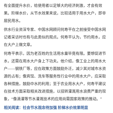
有全面提升水价，给使用者以足够大的经济刺激，才会有效
果。阶梯水价，从节水效果来说，比较适用于用水大户，即非
居民用水。
供水行业资深专家、中国水网顾问何寿平在之前接受中国水网
记者采访时也有与此类似的观点。何寿平认为，节约用水，应
在大户上做文章。
何寿平表示，因为老百姓的生活用水量毕竟有限。要想促进节
水，还需在用水大户身上下功夫。他介绍，像工业上的用水大
户——钢铁厂等，应在政策方面鼓励外迁，减少其对城市水资
源的占有；像宾馆、洗车等服务性行业中的用水大户，应采取
各种措施，鼓励中水的利用；至于农业用水大户，何寿平建议
在技术方面采取相关改进措施，以扭转灌溉用水浪费严重的现
象，“像滴灌等节水灌溉技术的应用尚需国家政策的推动。”
相关阅读：社会节水观念待加强 阶梯水价效果明显