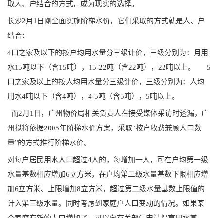
取人、户结合的方式，成为现实的选择。
长沙
2
月
1
日刚全面实施阶梯水价，它们采取的方式就是人、户
结合：
4
口之家及以下的按户均用水量分三级计价，三级分别为：月用
水
15
吨以下（含
15
吨），
15-22
吨（含
22
吨），
22
吨以上。
5
口之家及以上的按人均用水量分三级计价，三级分别为：人均
用水
4
吨以下（含
4
吨），
4-5
吨（含
5
吨），
5
吨以上。
而
2
月
1
日，广州物价局相关负责人在接受媒体采访时透漏，广
州拟将依据
2005
年阶梯水价方案，采取“
按户收费兼顾人口数
量”的方式推行阶梯水价。
对每户居民用水人口超过
4
人的，每增加一人，可在户均第一级
水量基数相应增加
6
立方米，在户均第二级水量基数下限相应增
加
6
立方米、上限增加
8
立方米，超过第二级水量基数上限值的
计入第三级水量。同时考虑到家庭户人口变动的情况。如果某
个家庭有新的人口增加了，可以向有关部门申请提高用水基