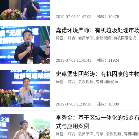
2019-07-05 11:47:05
播放：10479
嘉诺环境严峥：有机垃圾处理市场
标签：
综合
,
会员单位
,
会议视频
,
有机固废论坛
2019-07-03 11:41:42
播放：11924
史卓堡集团彭涛：有机固废的生
标签：
综合
,
会议视频
,
有机固废论坛
2019-07-03 11:39:10
播放：10309
李秀金：基于区域一体化的城乡
式与应用案例
标签：
综合
,
会员单位
,
专家
,
会议视频
,
有机固废