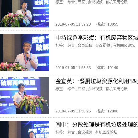
标签：
综合
,
专家
,
会议视频
,
有机固废论坛
2019-07-05 11:59:28
播放：18055
中持绿色李彩斌：有机废弃物区
标签：
综合
,
会员单位
,
会议视频
,
有机固废论坛
2019-07-05 11:53:33
播放：19149
金宜英：“餐厨垃圾资源化利用”
标签：
综合
,
专家
,
会议视频
,
有机固废论坛
2019-07-05 11:50:26
播放：12808
阎中：分散处理是有机垃圾处理
标签：
综合
,
会议视频
,
有机固废论坛