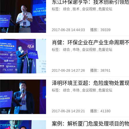
东江环保谢亨华：技术创新引领
标签：
综合
,
技术
,
会议视频
,
危废论坛
2017-06-28 14:44:03
播放：39339
肖健：环保企业在产业生命周期
标签：
综合
,
市场
,
会议视频
,
危废论坛
2017-06-28 14:27:26
播放：38761
泽明环境王亚超：危险废物处置
标签：
综合
,
市场
,
会议视频
,
危废论坛
2017-06-28 14:20:21
播放：41180
案例：解析厦门危废处理项目的