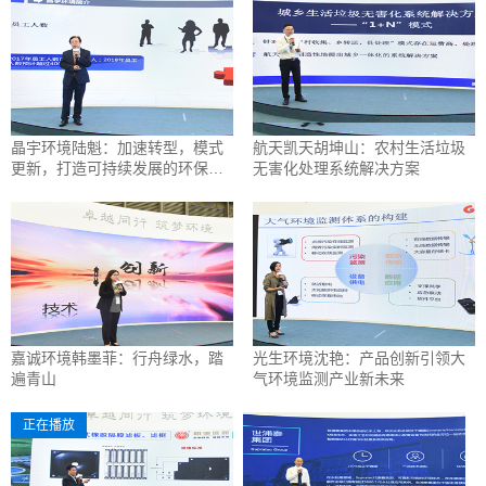
晶宇环境陆魁：加速转型，模式
航天凯天胡坤山：农村生活垃圾
更新，打造可持续发展的环保企
无害化处理系统解决方案
业
嘉诚环境韩墨菲：行舟绿水，踏
光生环境沈艳：产品创新引领大
遍青山
气环境监测产业新未来
正在播放