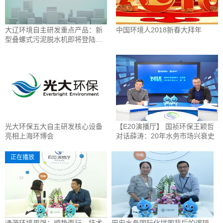
大辽环境自主研发重点产品：新
中国环境人2018新春大拜年
型叠螺式污泥脱水机即将登陆上
海环博会
光大环保五大自主研发核心设备
【E20演播厅】 国祯环保王颖哲
亮相上海环博会
对话薛涛：20年水务市场兴衰史
正在播放