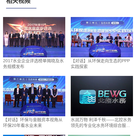
相关视频
2017水业企业评选榜单揭晓及水
【对话】从环保走向生态的PPP
务规模发布
实践探索
【对话】环保与金融资本视角从
水润万物 利泽千秋——北控水务
环保20年看水业未来
领先的专业化水务环境综合服务
商