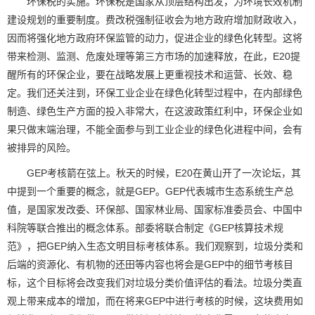
环保税的实施。环保税是国家从顶层结构出发，为环境长效机制
建设规划的重要制度。费改税强制征收会为地方政府增加财政收入，
因而将强化地方政府环保监管的动力，促进企业的绿色化转型。这将
带来检测、监测、危废处理等第三方市场的加速释放，在此，E20提
醒所有的环保企业，要在战略发展上更重视技术和运营、长效、稳
定。我们还关注到，环保工业企业在绿色化转型过程中，在内部绿色
制造、绿色生产方面的投入非常大，在这波政策红利中，环保企业如
果只做末端治理，不能全面参与到工业企业的绿色化进程中间，会有
被排异的风险。
GEP考核箭在弦上。秋天的时候，E20在黄山开了一次论坛，其
中提到一个重要的概念，就是GEP。GEP代表城市生态系统生产总
值，是国家发改委、环保部、国家林业局、国家标准委员会、中国中
科院等联合推出的概念体系。部委将联合制定《GEP核算技术规
范》，把GEP纳入生态文明目标考核体系。我们观察到，垃圾分类和
后端的资源化、有机物的还田等内容也将会是GEP中的细节考核目
标，这个目标将会改变我们对垃圾分类价值评估的看法。垃圾分类直
观上带来成本的增加，而在将来GEP中进行考核的时候，这块费用如