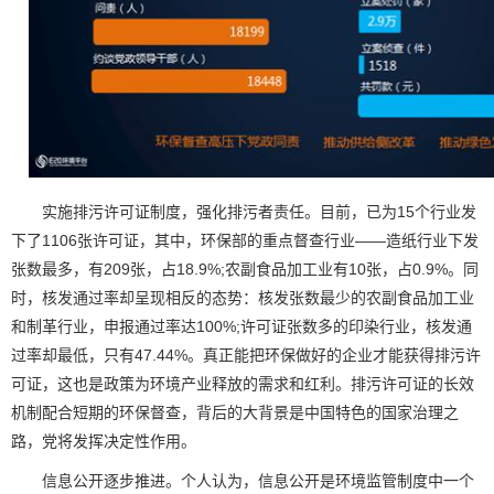
实施排污许可证制度，强化排污者责任。目前，已为15个行业发
下了1106张许可证，其中，环保部的重点督查行业——造纸行业下发
张数最多，有209张，占18.9%;农副食品加工业有10张，占0.9%。同
时，核发通过率却呈现相反的态势：核发张数最少的农副食品加工业
和制革行业，申报通过率达100%;许可证张数多的印染行业，核发通
过率却最低，只有47.44%。真正能把环保做好的企业才能获得排污许
可证，这也是政策为环境产业释放的需求和红利。排污许可证的长效
机制配合短期的环保督查，背后的大背景是中国特色的国家治理之
路，党将发挥决定性作用。
信息公开逐步推进。个人认为，信息公开是环境监管制度中一个