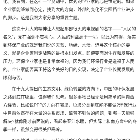
化。我看到，在这样一个变动中，优秀的企业家的心是恒定的。如果
企业家能够做到心定，找到大的方向，外部的变化不会阻挡企业进步
的脚步。这是我跟大家分享的重要主题。
这次十九大的精神让人想起那部很火的电视剧的名字——“人民的
名义”，党在强调不忘初心、人民的利益高于一切。以此为前提，落实
到环保产业的就是我们说的天蓝、地绿、水清。追寻这个核心的要
义，就是企业家制定战略的最根本出发点。即便要面对生存和发展的
压力，环保企业家也是非常幸福的，因为我们环保行业是造福于人民
的。企业家能否真正将这个美好的目的实现，决定了企业长期发展的
顺利与否。
在十九大提出的生态文明、绿色转型的方向下，中国的环保发展
之路到底在哪里，值得我们思考。很多事物已经无法用简单的照搬西
方经验，比如说PPP的方向在哪里，垃圾分类到底能不能做?环保行业
中目前依然存在大量的关系市场、监管不到位的问题，到哪一天能够
解决?就像刚才前面说的，看起来春江水暖，但实际上和南方雪中的冬
季一样，虽然变得很美但寒冷。