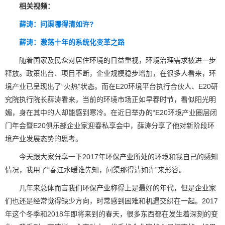
相关视频：
薛涛：问渠哪得清如许?
薛涛：激荡十年的系统化变革之路
随着国家及民众对居住环境的日益重视，环境治理需求被进一步
释放。政策出台、项目不断，企业规模稳步增加，在很多人看来，环
境产业已呈现出了“火热”状态。而在E20环境平台执行合伙人、E20研
究院执行院长薛涛看来，当前的环境市场正如早春时节，看似阳光明
媚，身在其中的人却能感到寒冷。在近日举办的“E20环境产业圈层闭
门年会暨E20俱乐部企业家迎春私享会中，薛涛分享了他对新阶段环
境产业发展态势的思考。
今天跟大家分享一下2017年环保产业所处的环境和我自己的感知
情况，我用了“春江水暖谁先知，问渠那得清如许”来形容。
几年来总体而言我们环保产业称得上是最好的年代，但是企业家
们也还是经常觉得缺少方向，时常感到困难和机遇交织在一起。2017
年这个冬季和2018年即将来到的春天，很多东西都在发生着深刻的变