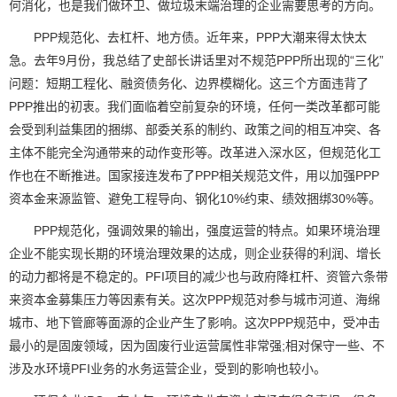
何消化，也是我们做环卫、做垃圾末端治理的企业需要思考的方向。
PPP规范化、去杠杆、地方债。近年来，PPP大潮来得太快太
急。去年9月份，我总结了史部长讲话里对不规范PPP所出现的“三化”
问题：短期工程化、融资债务化、边界模糊化。这三个方面违背了
PPP推出的初衷。我们面临着空前复杂的环境，任何一类改革都可能
会受到利益集团的捆绑、部委关系的制约、政策之间的相互冲突、各
主体不能完全沟通带来的动作变形等。改革进入深水区，但规范化工
作也在不断推进。国家接连发布了PPP相关规范文件，用以加强PPP
资本金来源监管、避免工程导向、钢化10%约束、绩效捆绑30%等。
PPP规范化，强调效果的输出，强度运营的特点。如果环境治理
企业不能实现长期的环境治理效果的达成，则企业获得的利润、增长
的动力都将是不稳定的。PFI项目的减少也与政府降杠杆、资管六条带
来资本金募集压力等因素有关。这次PPP规范对参与城市河道、海绵
城市、地下管廊等面源的企业产生了影响。这次PPP规范中，受冲击
最小的是固废领域，因为固废行业运营属性非常强;相对保守一些、不
涉及水环境PFI业务的水务运营企业，受到的影响也较小。