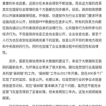
重要的补充因素，这部分在未来会得到不断加强，而且这方面的改革
其实在国家社会管理的各个方面都在同步展开。目前，政府财政预算
的公开越来越做得彻底，环保部、住建部作为行业主管部门要求环境
设施向民众公开，财政部PPP数据也在逐步公开。所有的改革方向都
在指向通过公开约束政府自身的治理行为、公共服务行为和所参与的
经济行为。不但是政府信息正走向全面公开，企业信息也是，甚至个
人行为也在收到信息网络完善下的监管。信息公开不但约束地方政府
和中央政府的行为，同时也加强了企业发展过程中的规范性和自律
性。
另外，国家在做信用体系大数据的建设下，来自于大数据和互联
网的最新技术，为环保企业带来了很大影响。跟垃圾焚烧行业直接相
关的是“装树联”的工作。“装树联”工作从2017年开展，现在400多个厂
实现了实时监控、信息公开。长期以来，垃圾焚烧行业的争议点就是
排放是否达标，现在“装树联”基本解决了这个问题，虽然还不能完全
监管飞灰是否得到了妥善处理，但未来两到三年内，这张大网将越来
越紧。