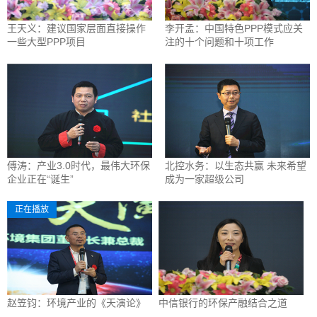
王天义：建议国家层面直接操作
李开孟：中国特色PPP模式应关
一些大型PPP项目
注的十个问题和十项工作
傅涛：产业3.0时代，最伟大环保
北控水务：以生态共赢 未来希望
企业正在“诞生”
成为一家超级公司
正在播放
赵笠钧：环境产业的《天演论》
中信银行的环保产融结合之道