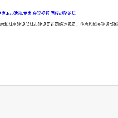
专家
,
E20活动
,
专家
,
会议视频
,
固废战略论坛
，住房和城乡建设部城市建设司正司级巡视员，住房和城乡建设部