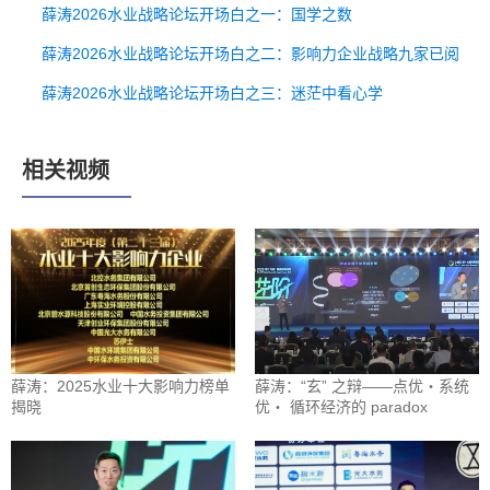
薛涛2026水业战略论坛开场白之一：国学之数
薛涛2026水业战略论坛开场白之二：影响力企业战略九家已阅
薛涛2026水业战略论坛开场白之三：迷茫中看心学
相关视频
薛涛：2025水业十大影响力榜单
薛涛：“玄” 之辩——点优・系统
揭晓
优・ 循环经济的 paradox