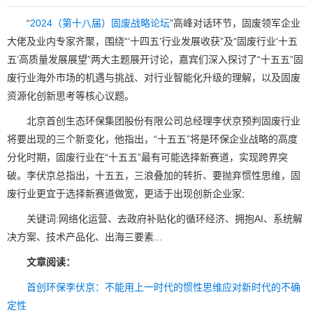
“
2024（第十八届）固废战略论坛
”高峰对话环节，固废领军企业
大佬及业内专家齐聚，围绕“‘十四五’行业发展收获”及“固废行业‘十五
五’高质量发展展望”两大主题展开讨论，嘉宾们深入探讨了“十五五”固
废行业海外市场的机遇与挑战、对行业智能化升级的理解，以及固废
资源化创新思考等核心议题。
北京首创生态环保集团股份有限公司总经理李伏京预判固废行业
将要出现的三个新变化，他指出，“十五五”将是环保企业战略的高度
分化时期，固废行业在“十五五”最有可能选择新赛道，实现跨界突
破。李伏京总指出，十五五，三浪叠加的转折、要抛弃惯性思维，固
废行业更宜于选择新赛道做宽，更适于出现创新企业家;
关键词:网络化运营、去政府补贴化的循环经济、拥抱AI、系统解
决方案、技术产品化、出海三要素...
文章阅读：
首创环保李伏京：不能用上一时代的惯性思维应对新时代的不确
定性