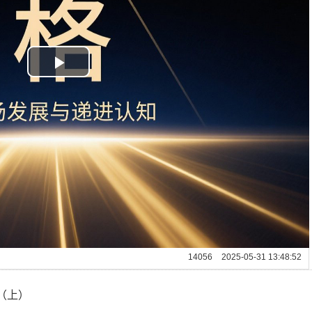
Play
Video
14056
2025-05-31 13:48:52
（上）