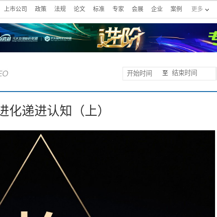
上市公司
政策
法规
论文
标准
专家
会展
企业
案例
更多
至
场进化递进认知（上）