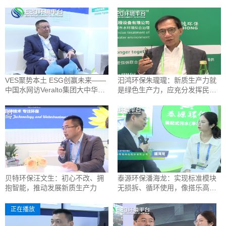
VES聚势本土 ESG创赢未来——
汩鸿环保朱瓏瓏：新质生产力就
中国水网访Veralto集团大中华区
是绿色生产力，应充分发挥民营
总裁秦晓培
企业的作用
贝特环保汪文生：初心不改、拥
泰源环保潘海龙：实现标准模块
抱智能，推动发展新质生产力
无损拆、循环使用，像搭乐高一
样建污水厂
正在播放