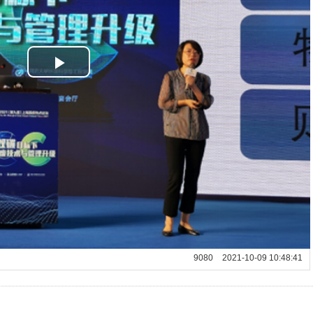
Play
Video
9080
2021-10-09 10:48:41