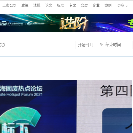
上市公司
政策
法规
论文
标准
专家
会展
企业
案例
更多
至