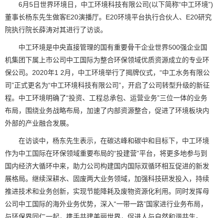
6月5日世界环境日，中工环境科技有限公司(以下简称“中工环境”)
董事长杨东先生做客E20演播厅。E20环境平台执行合伙人、E20研究
院执行院长薛涛对其进行了访谈。
中工环境是中央直接管理的国有重要骨干企业世界500强企业国
机集团下属上市公司中工国际为整合环保领域优质资源成立的专业环
保公司。2020年1 2月，中工环境举行了揭牌仪式，“中工水务有限公
司”正式更名为“中工环境科技有限公司”，开启了公司转型升级的新征
程。中工环境明确了“投资、工程总承包、运营业务”三位一体的业务
布局，围绕业务战略布局，加速了内部资源整合，促进了环境板块内
外部的产业融合发展。
在访谈中，杨东先生表示，在碳达峰和碳中和目标下，中工环境
作为中工国际在环保领域重要布局的“投建营”平台，将更多地参与到
国内经济大循环中来，助力公司构建国内国际双循环相互促进的新发
展格局。继续深耕水、固废两大业务领域，加强科技研发投入，持续
推进技术和业务创新，实现节能降耗及废物资源化利用。同时发挥母
公司中工国际的海外业务优势，深入“一带一路”国家进行业务布局，
与环保界同仁一起，携手共建美丽世界，促进人与自然和谐共生。