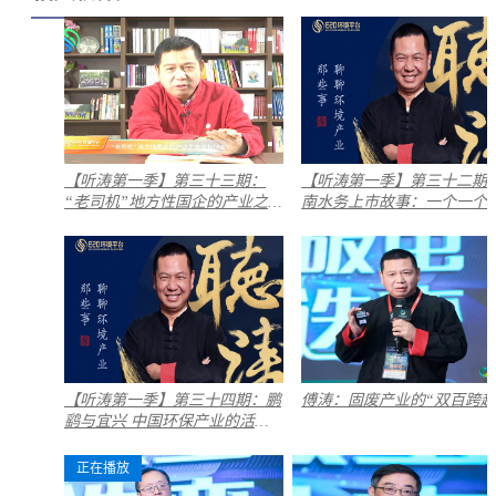
【听涛第一季】第三十三期：
【听涛第一季】第三十二期
“老司机”地方性国企的产业之
南水务上市故事：一个一个
路该怎么走？
坎儿
【听涛第一季】第三十四期：鹏
傅涛：固废产业的“双百跨越
鹞与宜兴 中国环保产业的活化
石
正在播放