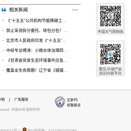
相关新闻
《“十五五”公共机构节能降碳工作方案》重...
禁止采测拆分委托、转包分包！《排污单位自...
北京市人民政府印发《“十五五”时期美丽北...
中经专访傅涛：小微水体治理四大创新方向，...
《甘肃省突发生态环境事件应急预案》印发
覆盖全生命周期！辽宁省《城镇污水处理厂碳...
声明
|
广告服务
ts reserved. 中国水网 版权所有
0040015号-7
京公网安备：11010802035285