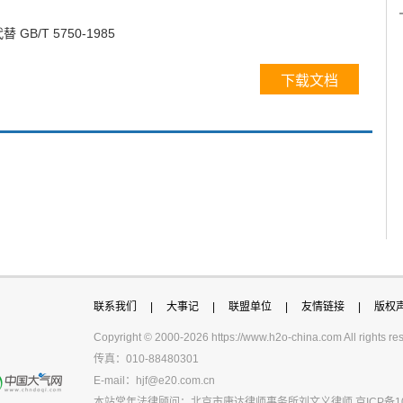
替 GB/T 5750-1985
下载文档
联系我们
|
大事记
|
联盟单位
|
友情链接
|
版权
Copyright © 2000-
2026 https://www.h2o-china.com All righ
传真：010-88480301
E-mail：
hjf@e20.com.cn
本站常年法律顾问：北京市康达律师事务所刘文义律师
京ICP备1