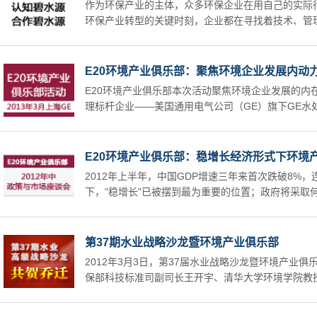
作为环保产业的主体，众多环保企业在用自己的实际行
环保产业转型的关键时刻，企业都在寻找着技术、管理和
E20环境产业俱乐部：聚焦环境企业发展内动
E20环境产业俱乐部本次活动聚焦环境企业发展的内
理标杆企业——美国通用电气公司（GE）旗下GE水处理
E20环境产业俱乐部：稳增长经济形式下环境
2012年上半年，中国GDP增速三年来首次跌破8%
下，"稳增长"已被摆到最为重要的位置；政府将采取何种
第37期水业战略沙龙暨环境产业俱乐部
2012年3月3日，第37届水业战略沙龙暨环境产业
保部科技标准司副司长王开宇、清华大学环境学院教授汪