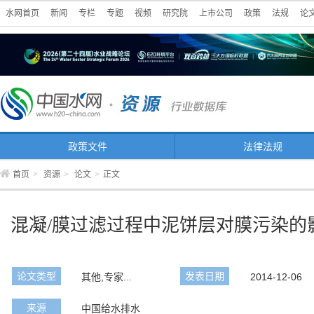
水网首页
新闻
专栏
专题
视频
研究院
上市公司
政策
法规
论
政策文件
法律法规
首页
>
资源
>
论文
>
正文
混凝/膜过滤过程中泥饼层对膜污染的
论文类型
发表日期
其他,专家...
2014-12-06
来源
中国给水排水