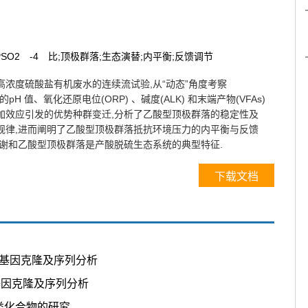
SO2
-4
比;顶极群落;生态演替;内平衡;反馈调节
浓度硫酸盐有机废水的连续流试验,从“动态”角度考察
起的pH 值、氧化还原电位(ORP) 、碱度(ALK) 和末端产物(VFAs)
加效应引发的优势种群变迁,分析了乙酸型顶极群落的稳定性及
规律,进而阐明了乙酸型顶极群落抵抗环境压力的内平衡与反馈
代谢和乙酸型顶极群落是产酸脱硫生态系统的典型特征.
下载文档
部分基因克隆及序列分析
 C 基因克隆及序列分析
苯类化合物的研究