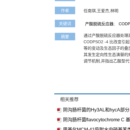
作者
任南琪,王爱杰,林明
关键词
产酸脱硫反应器;
CODP
通过产酸脱硫反应器处理高
摘要
CODPSO2 -4 比改变引
等的变动及生态因子的叠
其发生定向性生态演替的
调节机制,并指出乙酸型
相关推荐
阴沟肠杆菌的Hy3AL和hycA
阴沟肠杆菌flavocytochrome
甲基化MCM-41吸附水中硝基