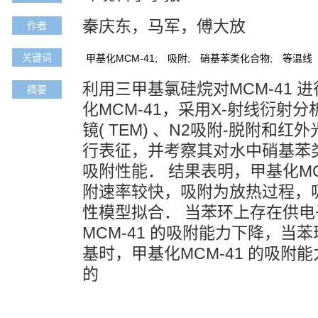
秦庆东，马军，傅大放
作者
关键词
甲基化MCM-41;
吸附;
硝基苯类化合物;
等温线
利用三甲基氯硅烷对MCM-41 
摘要
化MCM-41，采用X-射线衍射分析
镜( TEM) 、N2吸附-脱附和红外光
行表征，并考察其对水中硝基苯类化合
吸附性能． 结果表明，甲基化MCM
附速率较快，吸附为放热过程，
性模型拟合． 当苯环上存在供
MCM-41 的吸附能力下降，当
基时，甲基化MCM-41 的吸附能
的