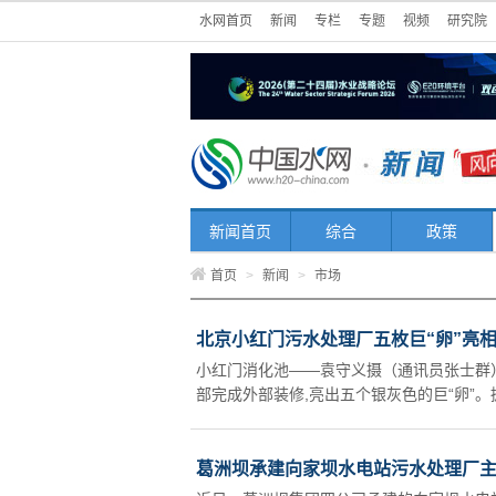
水网首页
新闻
专栏
专题
视频
研究院
新闻首页
综合
政策
首页
>
新闻
>
市场
北京小红门污水处理厂五枚巨“卵”亮
小红门消化池——袁守义摄（通讯员张士群
部完成外部装修,亮出五个银灰色的巨“卵”。
葛洲坝承建向家坝水电站污水处理厂