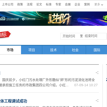
上市公司
政策
法规
论文
标准
专家
会展
企业
案例
更多
至
市场
项目
技术
社会
国际
相
）国庆前夕，小红门污水处理厂外形酷似“卵”形的污泥消化池将全
据承担施工任务的市政集团四公司介绍，小红...
07-09-14 10:27
主体工程调试成功