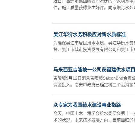
近日，葛洲坝集团四公司承建的向家坝水电
件，施工质量获得业主好评。向家坝污水处理
吴江华衍水务积极应对新水质标准
为确保吴江市居民用水水质，吴江华衍水务有
督、吴江市城市投资发展有限公司和吴江市疾
马来西亚吉隆坡一公司获福建供水项
吉隆坡9月12日消息吉隆坡SalconBhd
资金投入。南安市政府已确定将三个沿海镇的取
众专家为我国给水建设事业指路
今天，中国土木工程学会给水委员会第十一
术的状况，未来技术发展方向，当前面临的挑