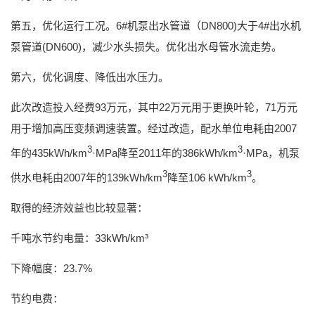
第五，优化运行工况。
6#
机泵出水管道（
DN800)
大于
4#
出水机
泵管道
(DN600)
，减少水头损失。优化出水母管水流走势。
第六，优化调度、降低出水压力。
此次改造投入经费
93
万元，其中
22
万元用于更换叶轮，
71
万元
用于增加高压变频调速装置。经过改造，配水单位电耗由
2007
3
3
年的
435kWh/km
·
MPa
降至
2011
年的
386kWh/km
·
MPa
，机泵
3
3
供水电耗由
2007
年的
139kWh/km
降至
106 kWh/km
。
取得的经济效益也比较显著：
千吨水节约电量：
33kWh/km
³
下降幅度：
23.7%
节约电费：