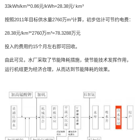
33kWh/km
³
*0.86
元
/kWh=28.38
元
/ km
³
按照
2011
年目标供水量
2760
万
m
³计算，初步估计可节约电费：
28.38
元
/km
³
*2760
万
m
³
=78.3288
万元
投入的费用约
15
个月左右即可回收。
由此可见，水厂采取了节能降耗措施，使节能技术发挥作用，
运行机组更为经济合理，从而达到节能降耗的效果。