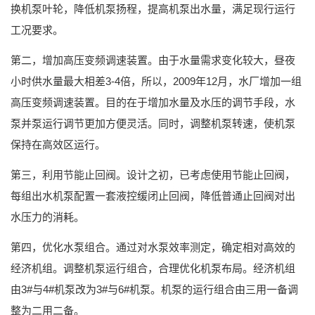
换机泵叶轮，降低机泵扬程，提高机泵出水量，满足现行运行
工况要求。
第二，增加高压变频调速装置。由于水量需求变化较大，昼夜
小时供水量最大相差
3-4
倍，所以，
2009
年
12
月，水厂增加一组
高压变频调速装置。目的在于增加水量及水压的调节手段，水
泵并泵运行调节更加方便灵活。同时，调整机泵转速，使机泵
保持在高效区运行。
第三，利用节能止回阀。设计之初，已考虑使用节能止回阀，
每组出水机泵配置一套液控缓闭止回阀，降低普通止回阀对出
水压力的消耗。
第四，优化水泵组合。通过对水泵效率测定，确定相对高效的
经济机组。调整机泵运行组合，合理优化机泵布局。经济机组
由
3#
与
4#
机泵改为
3#
与
6#
机泵。机泵的运行组合由三用一备调
整为二用二备。