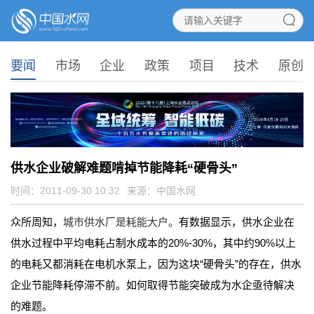
要闻
市场
企业
政策
项目
技术
原创
供水企业破解难题啃掉节能降耗“硬骨头”
时间：2011-09-30 10:32
来源：
中国水网
众所周知，
城市供水厂是耗能大户。
有数据显示，供水企业在
供水过程中平均电耗占制水成本的
20%-30%
，其中约
90%
以上
的电耗又都消耗在电机水泵上，因为这块“硬骨头”的存在，供水
企业节能降耗停滞不前。如何取得节能突破成为水企亟待解决
的难题。