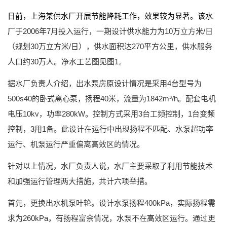
日前，上海某供水厂开展节能降耗工作，效果较为显著。该水
厂于
2006
年
7
月投入运行，一期设计供水能力为
10
万立方米
/
日
（规划
30
万立方米
/
日），供水面积达
270
平方公里，供水服务
人口约
30
万人。净水工艺图见图
1。
据水厂负责人介绍，出水泵房原设计情况是采用
4
台型号为
500s40
的卧式离心泵，扬程
40
米，流量为
1842m
³
/h
。配套电机
电压
10kv
，功率
280kW
。控制方式采用
3
台工频控制，
1
台变频
控制，
3
用
1
备。此设计在运行中出现扬程不匹配、水泵超功率
运行、机泵运行严重偏离高效区的情况。
针对以上情况，水厂负责人说，水厂主要采取了利用节能技术
和加强运行管理两大措施，共计六项举措。
首先，更换出水机泵叶轮。设计水泵扬程
400kPa
，实际扬程需
求为
260kPa
，有扬程富余情况，水泵不在高效区运行。通过更