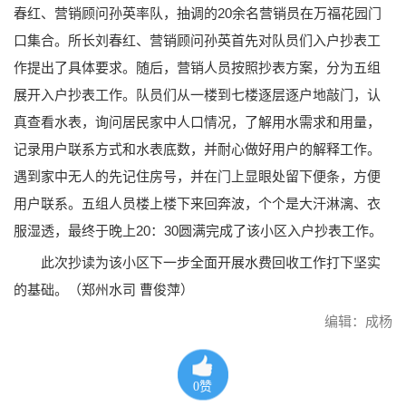
春红、营销顾问孙英率队，抽调的20余名营销员在万福花园门
口集合。所长刘春红、营销顾问孙英首先对队员们入户抄表工
作提出了具体要求。随后，营销人员按照抄表方案，分为五组
展开入户抄表工作。队员们从一楼到七楼逐层逐户地敲门，认
真查看水表，询问居民家中人口情况，了解用水需求和用量，
记录用户联系方式和水表底数，并耐心做好用户的解释工作。
遇到家中无人的先记住房号，并在门上显眼处留下便条，方便
用户联系。五组人员楼上楼下来回奔波，个个是大汗淋漓、衣
服湿透，最终于晚上20：30圆满完成了该小区入户抄表工作。
此次抄读为该小区下一步全面开展水费回收工作打下坚实
的基础。（郑州水司 曹俊萍）
编辑：成杨
0
赞