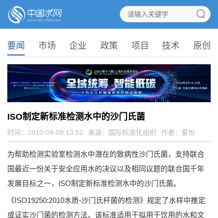
要闻
市场
企业
政策
项目
技术
原创
ISO制定新标准检测水中的沙门氏菌
时间：2010-09-09 13:52
来源：
国际标准化组织
作者：夏怡
为帮助检测实验室检测水中潜在的致病性沙门氏菌，支持联合
国最近一份关于安全应用水的决议以及相同议题的联合国千年
发展目标之一，ISO制定新标准检测水中的沙门氏菌。
《ISO19250:2010水质-沙门氏杆菌的检测》规定了水样中推定
或证实沙门菌的检测方法。该标准适用于拟用于饮用的水和文