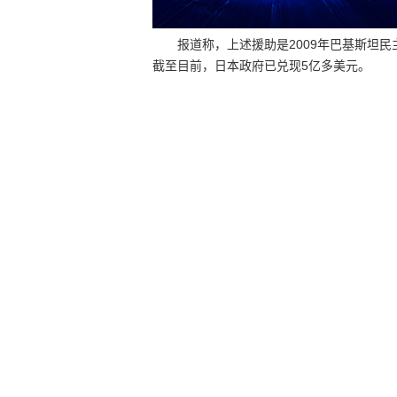
报道称，上述援助是2009年巴基斯坦民
截至目前，日本政府已兑现5亿多美元。
赞
相关新闻
菲总统：政府将寻求解决供水和能源问题方
来源：商务部网站
时间：2010-07-21 09:35
叙利亚国会批准供水系统建设贷款
来源：商务部网站
时间：2010-07-19 09:00
澳大利亚再度出资 帮助斯里兰卡建造供水设
来源：中国商务部网站
时间：2010-07-13 09
胡志明市需投资40亿美元改造和发展供水系