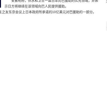
安素明称，供水和卫生一直日本对巴援助的优先领域，并表
示日方将继续在该领域向巴人民提供援助。
主之友东京会议上日本政府所承诺的10亿美元对巴援助的一部分。
编辑：姚森婧
法
施
:03
统