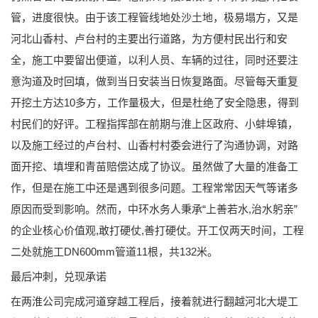
管，进度很快。由于该工程管线地处沙土地，极易塌方，又是
河北山香村、卢台村的主要出行道路，为方便村民出行和安
全，施工中要留出便道，以利人员、车辆的过往，同时还要注
意沟道及时回填，做到当日安装当日恢复路面。尽管每天重复
开挖土方达10多方，工作量极大，但是杜绝了安全隐患，得到
村民们的好评。工程指挥部在前期与淮上区政府、小蚌埠镇，
以及施工经过的卢台村、山香村村委会进行了沟通协调，对路
面开挖、填埋和青苗赔偿达成了协议。虽然做了大量的准备工
作，但是在施工中还是遇到很多问题。工程常常因天气等诸多
原因而受到影响。然而，中环水务人秉承“上善若水,治水躬亲”
的企业核心价值观,敢打硬仗,善打硬仗。开工仅两天时间，工程
二处就施工DN600mm管道11根，共132米。
最后冲刺，兑现承诺
在两淮公司完成河道穿越工程后，接着就进行翻越河北大堤工