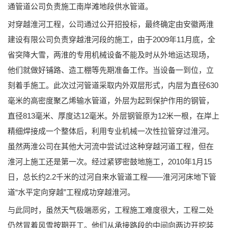
通管道公司负责施工南岸滩地段供水管道。
对穿越淮河工程，公司通过公开招投标，最终确定由安徽两淮
建设有限公司负责穿越淮河段的施工，由于2009年11月底，全
省突降大雪，两淮的专用机械设备不能及时从外地运达现场，
他们就做好铺路、造工棚等先期准备工作。当设备一到位，立
刻着手施工。此次过河管道采取内外双层形式，内层为直径630
毫米的高密度聚乙烯输水管道，外层为起到保护作用的钢管，
直径813毫米、厚度达12毫米。外层钢管原为12米一根，在岸上
精细焊接成一个整体后，利用专业机械一次性拉管穿过淮河。
虽然两淮公司在其他大河流中尝试过这种穿越河道工程，但在
淮河上施工还是第一次。经过紧锣密鼓地施工，2010年1月15
日，总长约2.2千米的过河自来水管道工程——淮河河床地下管
道“水平定向穿越”工程成功穿越淮河。
与此同时，虽然天气极端恶劣，工程施工难度很大，工程二处
仍然冒着风雪按期开工。他们从承接路段的中间向两边开挖装