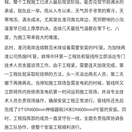
程。整个工程施工已进入最后攻坚阶段。能否兑现节前通水的
承诺，就在此一举。而从入冬以来，天气异乎寻常的寒冷，天
寒地冻、滴水成冰。尤其是在淮河南北岸边，荒郊野地的小沟
道里早已结上厚厚的冰。连续几天最低气温都在零下七、八
度，为施工带来极大的难度。
此时，淮河南岸连绵数百米排设着需要安装的PE管。为加快两
淮公司热熔PE管，蚌埠中环第一工程处和管线所立即派出专门
技术人员支援这项工作。由于工程紧，需要连天加夜完成，第
一工程处就采取轮班倒的方法，头一天派出两名人员，第二天
撤下再换两名。当得知施工现场急需发电机的时候，管线所又
立即将所内抢修用发电机第一时间运到施工现场，并派专业技
术人员负责现场操作，确保安装工程正常进行。管线所还先后
完成了3个DN600mm伸缩器和24米DN600mmPE管的安装。同
时，工程指挥部的成员一直坚守在一线，全面负责指挥协调各
施工队协作，使整个安装工程顺利进行。