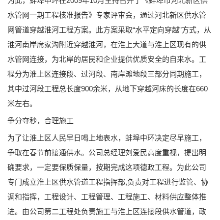
为此，蚌埠中环在2009年10月主持召开了《蚌埠市河北新区供
水管网一期工程核准报告》专家评审会，通过河北新区供水管
网管道穿越淮河工程方案。此方案采取“水平定向穿越”方式，从
淮河南岸席家沟附近穿越淮河，在淮上大道与淮上区现有的供
水管网连接，为北岸的居民和企业提供优质安全的自来水。工
程分为淮上区连接段、过河段、南岸滩地段三部分同期施工，
其中过河段工程总长度900余米，从地下穿越河床的长度在660
米左右。
争分夺秒，合理施工
为了让淮上区人民早日喝上地表水，蚌埠中环决定尽早施工，
争取在春节前接通供水。公司总经理刘爱民高度重视，提出明
确要求，一定要保质保量，按期完成这项德政工程。为此公司
专门成立淮上区供水管道工程指挥部,负责对工程进行监管、协
调和指挥，工程设计、工程管理、工程施工、材料供应整体推
进。由公司第二工程处负责施工与淮上区连接段供水管道，政