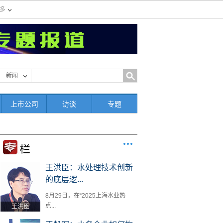
多
新闻
上市公司
访谈
专题
王洪臣：水处理技术创新
的底层逻...
8月29日，在“2025上海水业热
点...
王洪臣