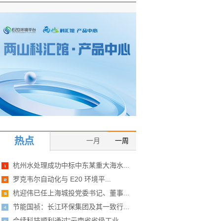
热点
一月
一周
杭州水处理成功中标中东某重大海水...
罗克韦尔自动化与 E20 环境平...
杭迎伟已任上海城投党委书记、董事...
节能国祯：长江环保集团及其一致行...
合续科技顺利通过“云南省省级工业...