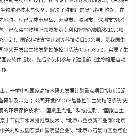
能控制生物堆肥设备，在国际上率先开发出堆肥氧气监测探
制生物堆肥技术与设备，解决了堆肥厂的臭气控制难题，在
先地位。现已完成秦皇岛、天津市、漯河市、深圳市等8个
包，已获得生物堆肥领域发明专利和智能控制版权10余项，
63计划)、国家科技支撑计划等科技项目10余项，是我国生
先开发出生物发酵智能控制系统(CompSoft)，实现了生
项国家软件版权。先后牵头和参与了建设部《生物堆肥自动
工作。
而出，一举中标国家高技术研究发展计划重点项目“城市污泥
研制及示范”；公司开发的“CTB智能控制生物堆肥系统”先
展的环境保护技术”、“国家重点推广科技成果”、“国家自主
北京市节能节水减排推荐技术”、“北京市重点新产品”和“北京
、“中关村科技园石景山园明星企业”、“北京市石景山区重点企