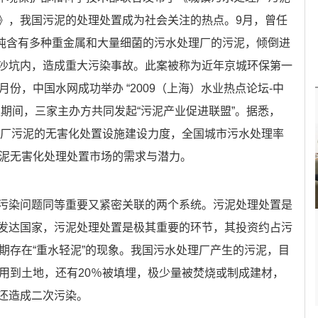
》，我国污泥的处理处置成为社会关注的热点。9月，曾任
0吨含有多种重金属和大量细菌的污水处理厂的污泥，倾倒进
沙坑内，造成重大污染事故。此案被称为近年京城环保第一
份，中国水网成功举办 “2009（上海）水业热点论坛-中
期间，三家主办方共同发起“污泥产业促进联盟”。据悉，
处理厂污泥的无害化处置设施建设力度，全国城市污水处理率
污泥无害化处理处置市场的需求与潜力。
污染问题同等重要又紧密关联的两个系统。污泥处理处置是
发达国家，污泥处理处置是极其重要的环节，其投资约占污
长期存在“重水轻泥”的现象。我国污水处理厂产生的污泥，目
回用到土地，还有20％被填埋，极少量被焚烧或制成建材，
地还造成二次污染。