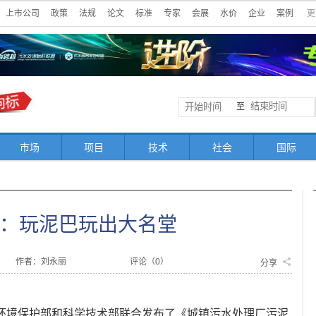
上市公司
政策
法规
论文
标准
专家
会展
水价
企业
案例
更
至
市场
项目
技术
社会
国际
：玩泥巴玩出大名堂
作者：刘永丽
评论（
0
）
分享
、环境保护部和科学技术部联合发布了《城镇污水处理厂污泥