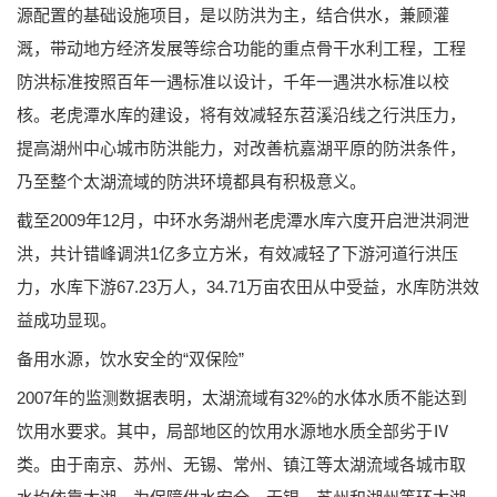
源配置的基础设施项目，是以防洪为主，结合供水，兼顾灌
溉，带动地方经济发展等综合功能的重点骨干水利工程，工程
防洪标准按照百年一遇标准以设计，千年一遇洪水标准以校
核。老虎潭水库的建设，将有效减轻东苕溪沿线之行洪压力，
提高湖州中心城市防洪能力，对改善杭嘉湖平原的防洪条件，
乃至整个太湖流域的防洪环境都具有积极意义。
截至2009年12月，中环水务湖州老虎潭水库六度开启泄洪洞泄
洪，共计错峰调洪1亿多立方米，有效减轻了下游河道行洪压
力，水库下游67.23万人，34.71万亩农田从中受益，水库防洪效
益成功显现。
备用水源，饮水安全的“双保险”
2007年的监测数据表明，太湖流域有32%的水体水质不能达到
饮用水要求。其中，局部地区的饮用水源地水质全部劣于Ⅳ
类。由于南京、苏州、无锡、常州、镇江等太湖流域各城市取