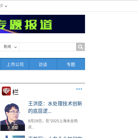
多
新闻
上市公司
访谈
专题
王洪臣：水处理技术创新
的底层逻...
8月29日，在“2025上海水业热
点...
王洪臣