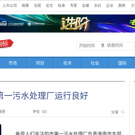
上市公司
政策
法规
论文
标准
专家
会展
水价
企业
案例
更
至
市场
项目
技术
社会
国际
第一污水处理厂运行良好
政府
评论（
0
）
分享
备受人们关注的市第一污水处理厂负责淮南市东部