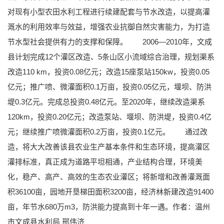
对现有小型农田水利工程进行续建配套与节水改造，以提高灌
溉水的利用效率与效益，增强农业抗御自然灾害能力，为打造
节水型社会提供有力的支撑和保障。
2006—2010年，文成
县计划完成12个灌区改造、5条山区小流域综合治理，规划渠系
改造110 km，投资0.08亿元；改造15座泵站150kw，投资0.05
亿元；推广喷、微灌面积0.1万亩，投资0.05亿元，堰坝、防洪
堤0.3亿元。完成总投资0.48亿元。至2020年，继续改造渠系
120km，投资0.20亿元；改造泵站、堰坝、防洪堤，投资0.4亿
元；继续推广喷微灌面积0.2万亩，投资0.1亿元。
通过改
造，将大大改善该县农业生产基本条件和生态环境，提高灌区
灌排标准，真正成为道路平坦相通，产业结构合理，环境美
化，稳产、高产、高效的生态农业灌区；将新增和改善灌溉面
积36100亩，园地开垦梯田面积3200亩，经济林新建改造91400
亩，年节水680万m3，防洪能力提高到十年一遇。
作者：温州
市文成县水利局 邢伟济