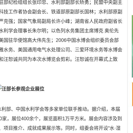
驻部纪检组组长张印忠、水利部副部长矫勇；民盟中央副主
科技工作者协会副会长、铁道部原副部长国林；水利部原副
严克强；国家气象局副局长许小峰；湖南省人民政府副省长
水利学会理事长朱尔明；以色列水务集团主席博克 奥伦先
美国驻华使馆高大伟先生；2006中国水博会组织委员会部
雅水务、美国通用电气水处理公司、三爱环境水务等水博会
和汪恕诚共同为本次水博览会剪彩。汪恕诚在开幕式上致
汪部长参观企业展位
利部、中国水利学会等多家单位联手推动。据介绍，本届
0家，展位400余个，展览面积1万平方米。展会内容涉及到
、项目推介、成就成果展示等。同时，组委会将开设“水·湿