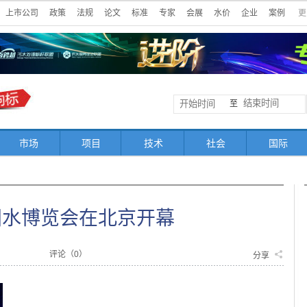
上市公司
政策
法规
论文
标准
专家
会展
水价
企业
案例
更
至
市场
项目
技术
社会
国际
中国水博览会在北京开幕
评论（
0
）
分享