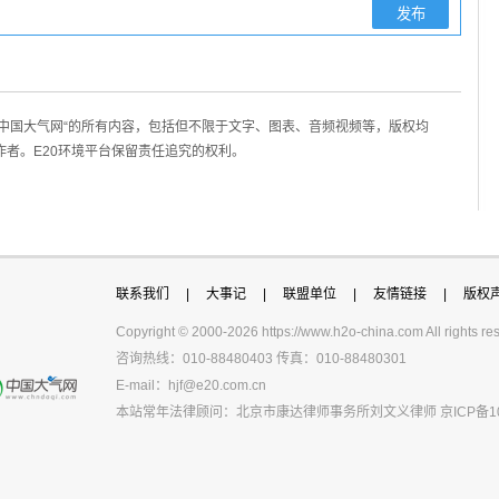
/中国大气网“的所有内容，包括但不限于文字、图表、音频视频等，版权均
作者。E20环境平台保留责任追究的权利。
联系我们
|
大事记
|
联盟单位
|
友情链接
|
版权
Copyright © 2000-
2026 https://www.h2o-china.com All righ
咨询热线：010-88480403 传真：010-88480301
E-mail：
hjf@e20.com.cn
本站常年法律顾问：北京市康达律师事务所刘文义律师
京ICP备1