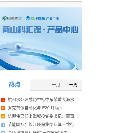
热点
一月
一周
杭州水处理成功中标中东某重大海水...
罗克韦尔自动化与 E20 环境平...
杭迎伟已任上海城投党委书记、董事...
节能国祯：长江环保集团及其一致行...
合续科技顺利通过“云南省省级工业...