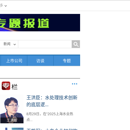
多
新闻
上市公司
访谈
专题
王洪臣：水处理技术创新
的底层逻...
8月29日，在“2025上海水业热
点...
王洪臣