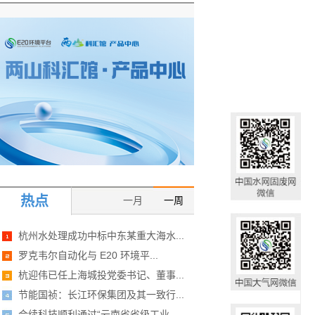
热点
一月
一周
杭州水处理成功中标中东某重大海水...
罗克韦尔自动化与 E20 环境平...
杭迎伟已任上海城投党委书记、董事...
节能国祯：长江环保集团及其一致行...
合续科技顺利通过“云南省省级工业...