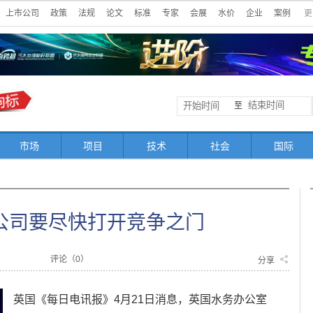
上市公司
政策
法规
论文
标准
专家
会展
水价
企业
案例
更
至
市场
项目
技术
社会
国际
公司要尽快打开竞争之门
评论（
0
）
分享
英国《每日电讯报》4月21日消息，英国水务办公室