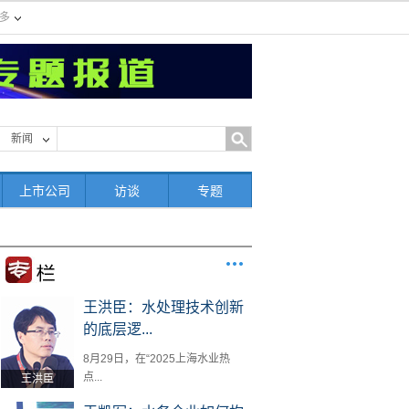
多
新闻
上市公司
访谈
专题
王洪臣：水处理技术创新
的底层逻...
8月29日，在“2025上海水业热
点...
王洪臣