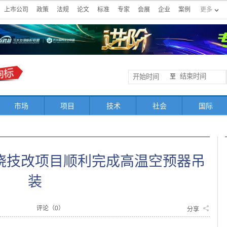
上市公司
政策
法规
论文
标准
专家
会展
企业
案例
更多
至
市场
项目
技术
社会
国际
烧技改项目顺利完成高温空预器吊
装
评论（
0
）
分享