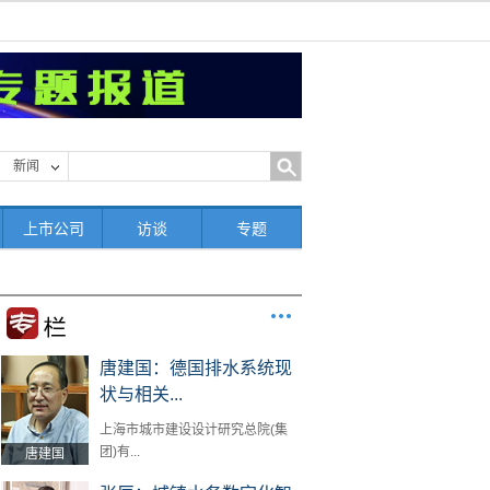
新闻
上市公司
访谈
专题
唐建国：德国排水系统现
状与相关...
上海市城市建设设计研究总院(集
团)有...
唐建国