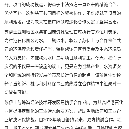
务。项目的成功投运，得益于中法双方一直以来的精诚合作、
优势互补。这种基于共同目标的紧密协作，不仅成就了项目的
顺利落地，也为未来在更广阔领域深化合作奠定了坚实基础。
苏伊士亚洲地区水务和固废资源管理首席执行官方恒川表示，
高栏港石化园区污水厂二期通水，彰显了苏伊士与合作伙伴共
同的环保理念和责任担当。特别感谢园区管委会及生态环境局
的大力支持，才推动污水厂二期项目顺利完工。今天，我们所
庆祝的不仅是一座设施的竣工，更是它为当地产业、水资源安
全和区域的可持续发展所带来长远价值的起点。该项目生动诠
释了当创新、雄心和对环保事业的热爱在合作精神中汇聚时一
切皆有可能。
苏伊士与珠海经济技术开发区已携手合作7年，为其高栏港石化
园区提供定制化的工业污水解决方案，帮助当地政府和工业企
业解决环保挑战。自2018年项目签约以来，双方精诚合作。项
目一期于2020年建成通水并于2023年完成扩建，日处理能力提