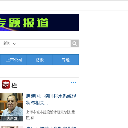
新闻
上市公司
访谈
专题
唐建国：德国排水系统现
状与相关...
上海市城市建设设计研究总院(集
团)有...
唐建国