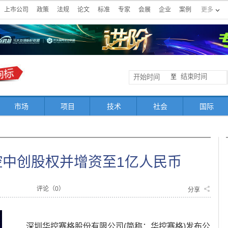
上市公司
政策
法规
论文
标准
专家
会展
企业
案例
更多
至
市场
项目
技术
社会
国际
控中创股权并增资至1亿人民币
评论（
0
）
分享
深圳华控赛格股份有限公司(简称：华控赛格)发布公