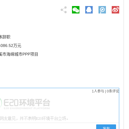
体辞职
86.52万元
市海绵城市PPP项目
1
人参与
|
0
条评论