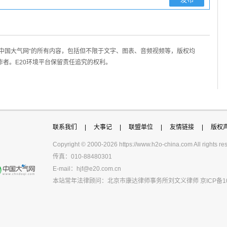
/中国大气网“的所有内容，包括但不限于文字、图表、音频视频等，版权均
作者。E20环境平台保留责任追究的权利。
联系我们
|
大事记
|
联盟单位
|
友情链接
|
版权
Copyright © 2000-
2026 https://www.h2o-china.com All righ
传真：010-88480301
E-mail：
hjf@e20.com.cn
本站常年法律顾问：北京市康达律师事务所刘文义律师
京ICP备1