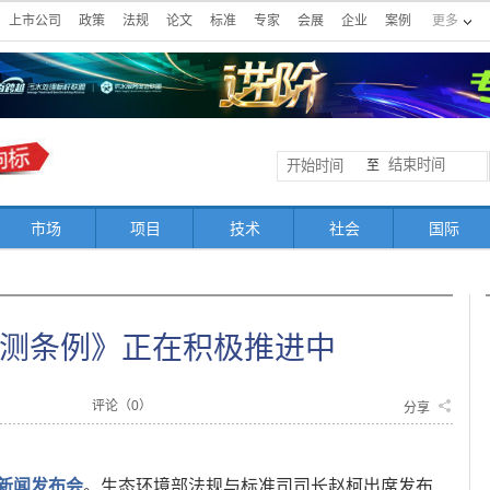
上市公司
政策
法规
论文
标准
专家
会展
企业
案例
更多
至
市场
项目
技术
社会
国际
测条例》正在积极推进中
评论（
0
）
分享
新闻发布会
。生态环境部法规与标准司司长赵柯出席发布