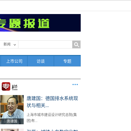
新闻
上市公司
访谈
专题
唐建国：德国排水系统现
状与相关...
上海市城市建设设计研究总院(集
团)有...
唐建国