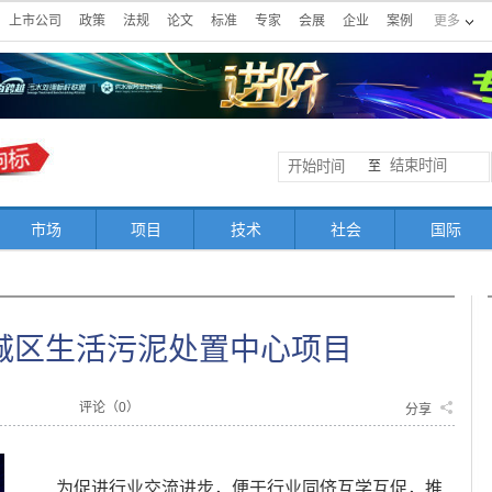
上市公司
政策
法规
论文
标准
专家
会展
企业
案例
更多
至
市场
项目
技术
社会
国际
城区生活污泥处置中心项目
评论（
0
）
分享
为促进行业交流进步，便于行业同侪互学互促，推