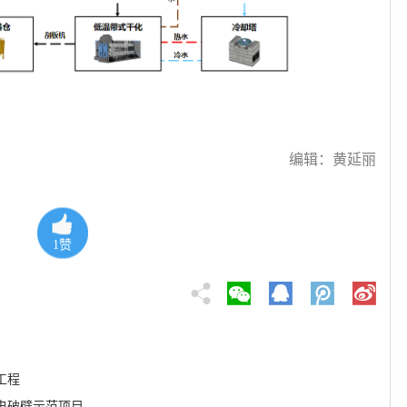
编辑：黄延丽
1
赞
工程
电破壁示范项目