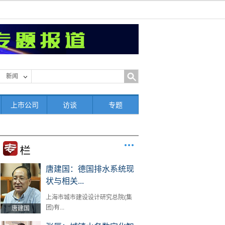
新闻
上市公司
访谈
专题
唐建国：德国排水系统现
状与相关...
上海市城市建设设计研究总院(集
团)有...
唐建国