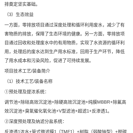
排奠定坚实基础。
（3）生态效益
一方面，零排放项目通过深度处理和循环利用废水，减少了有
害物质的排放，保障了生态环境的健康。另一方面，零排放项
目通过回收和处理废水中的有用物质，实现了水资源的循环利
用，处理后的废水达到生产用水标准，回用于生产环节，降低
了用水成本和污染风险，促进了可持续发展。
项目技术工艺/装备简介
（1）技术工艺/装备名称
①预处理及提浓系统：
调节池+除硅高效沉淀池+除硬高效沉淀池+纯膜MBBR+除氟高
效沉淀池+臭氧催化氧化池+V型滤池+超滤1+反渗透1。
②深度预处理及纳滤分盐系统：
反渗透1浓水+管式微滤膜1（TMF1）+树脂（弱酸钠型）+脱碳