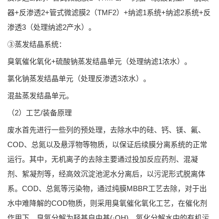
器+反渗透2+管式微滤膜2（TMF2）+纳滤1系统+纳滤2系统+反
渗透3（处理纳滤2产水）。
③蒸发结晶系统：
臭氧催化氧化+硫酸钠蒸发结晶单元（处理纳滤1浓水）。
氯化钠蒸发结晶单元（处理反渗透3浓水）。
混盐蒸发结晶单元。
（2）工艺/装备原理
废水首先进行一些列的预处理，去除水中的硅、钙、镁、氟、
COD、总氮以及悬浮物等物质，以保证后续膜分离系统的正常
运行。其中，无机离子的去除主要通过投加反应药剂、混凝
剂、絮凝剂等，经高效沉淀池泥水分离后，以污泥形式脱离体
系。COD、总氮等污染物，通过纯膜MBBR工艺去除，对于出
水中难降解的COD物质，则采用臭氧催化氧化工艺，在催化剂
作用下，臭氧分解为羟基自由基(·OH)，氧化分解水中的有机污