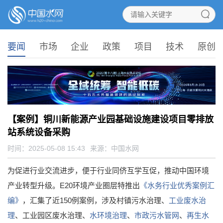
要闻
市场
企业
政策
项目
技术
原创
【案例】铜川新能源产业园基础设施建设项目零排放
站系统设备采购
时间：2025-05-08 15:43
来源：
中国水网
为促进行业交流进步，便于行业同侪互学互促，推动中国环境
产业转型升级。E20环境产业圈层特推出
《水务行业优秀案例汇
编》
，汇集了近150例案例，涉及村镇污水治理、
工业废水治
理
、工业园区废水治理、
水环境治理
、
市政污水管网
、
再生水