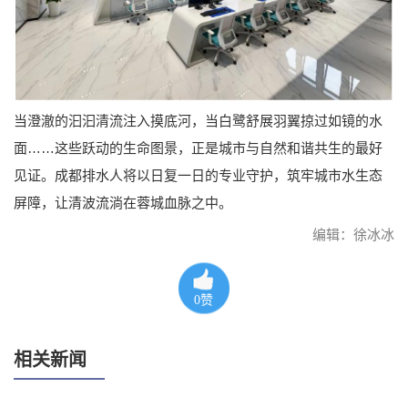
当澄澈的汩汩清流注入摸底河，当白鹭舒展羽翼掠过如镜的水
面……这些跃动的生命图景，正是城市与自然和谐共生的最好
见证。成都排水人将以日复一日的专业守护，筑牢城市水生态
屏障，让清波流淌在蓉城血脉之中。
编辑：徐冰冰
0
赞
相关新闻