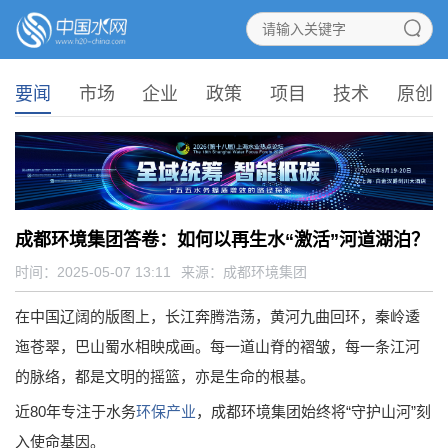
要闻
市场
企业
政策
项目
技术
原创
成都环境集团答卷：如何以再生水“激活”河道湖泊？
时间：2025-05-07 13:11
来源：
成都环境集团
在中国辽阔的版图上，长江奔腾浩荡，黄河九曲回环，秦岭逶
迤苍翠，巴山蜀水相映成画。每一道山脊的褶皱，每一条江河
的脉络，都是文明的摇篮，亦是生命的根基。
近80年专注于水务
环保产业
，成都环境集团始终将“守护山河”刻
入使命基因。