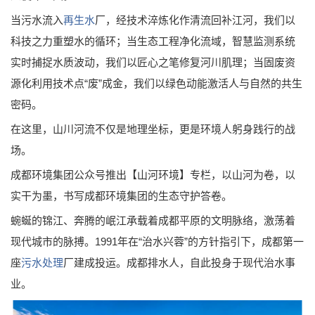
当污水流入
再生水
厂，经技术淬炼化作清流回补江河，我们以
科技之力重塑水的循环；当生态工程净化流域，智慧监测系统
实时捕捉水质波动，我们以匠心之笔修复河川肌理；当固废资
源化利用技术点“废”成金，我们以绿色动能激活人与自然的共生
密码。
在这里，山川河流不仅是地理坐标，更是环境人躬身践行的战
场。
成都环境集团公众号推出【山河环境】专栏，以山河为卷，以
实干为墨，书写成都环境集团的生态守护答卷。
蜿蜒的锦江、奔腾的岷江承载着成都平原的文明脉络，激荡着
现代城市的脉搏。1991年在“治水兴蓉”的方针指引下，成都第一
座
污水处理
厂建成投运。成都排水人，自此投身于现代治水事
业。