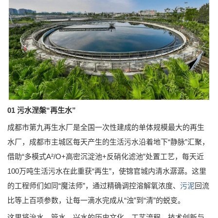
01
污水涅槃“再生水”
成都市第九再生水厂是全国一次性建成的单体规模最大的再生
水厂，成都市主城区每天产生的生活污水沿着地下“静脉”汇聚，
借助“多模式A²/O+高密沉淀池+反硝化滤池”处置工艺，每天近
100万吨生活污水在此重获“再生”，使锦官城内清水潺潺。这里
的工程师们如同“魔法师”，通过精确调控溶解氧浓度、
污泥
回流
比等上百项参数，让每一滴水完成从“浊”到“清”的蜕变。
这里将治水、管水、兴水的历史文化、工艺流程、技术创新与