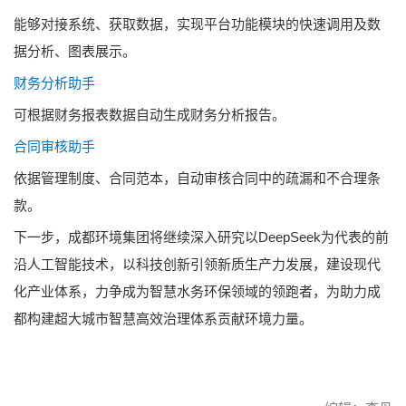
能够对接系统、获取数据，实现平台功能模块的快速调用及数
据分析、图表展示。
财务分析助手
可根据财务报表数据自动生成财务分析报告。
合同审核助手
依据管理制度、合同范本，自动审核合同中的疏漏和不合理条
款。
下一步，成都环境集团
将继续深入研究
以DeepSeek为代表的
前
沿人工智能技术，
以科技创新引领新质生产力发展，
建设现代
化产业体系，
力争成为智慧水务环保领域的领跑者，
为助力成
都构建超大城市
智慧高效治理体系贡献环境力量。