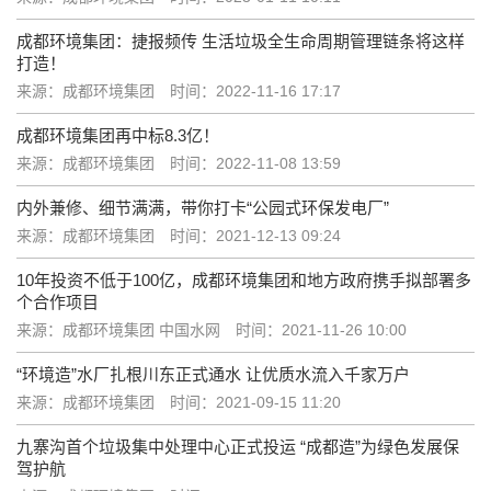
成都环境集团：捷报频传 生活垃圾全生命周期管理链条将这样
打造！
来源：成都环境集团
时间：2022-11-16 17:17
成都环境集团再中标8.3亿！
来源：成都环境集团
时间：2022-11-08 13:59
内外兼修、细节满满，带你打卡“公园式环保发电厂”
来源：成都环境集团
时间：2021-12-13 09:24
10年投资不低于100亿，成都环境集团和地方政府携手拟部署多
个合作项目
来源：成都环境集团 中国水网
时间：2021-11-26 10:00
“环境造”水厂扎根川东正式通水 让优质水流入千家万户
来源：成都环境集团
时间：2021-09-15 11:20
九寨沟首个垃圾集中处理中心正式投运 “成都造”为绿色发展保
驾护航