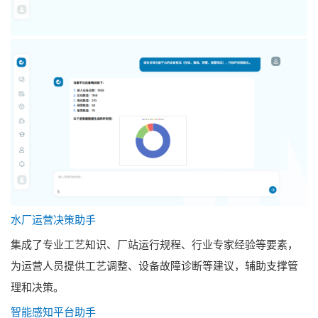
水厂运营决策助手
集成了专业工艺知识、厂站运行规程、行业专家经验等要素，
为运营人员提供工艺调整、设备故障诊断等建议，辅助支撑管
理和决策。
智能感知平台助手