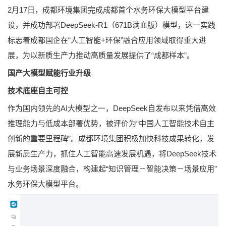
2月17日，
成都环境集团完成成都首个水务环保大模型平台建
设，并成功部署DeepSeek-R1（671B满血版）模型
，这一实践
标志着成都国企在“人工智能+环保”融合应用领域取得重大进
展，为以新质生产力推动高质量发展提供了“成都样本”。
国产大模型赋能行业升级
技术底座自主可控
作为国内领先的AI大模型之一，DeepSeek自发布以来凭借高效
推理能力与低成本部署优势，被评价为“中国人工智能技术自主
创新的重要里程碑”。成都环境集团积极加快科技成果转化，发
展新质生产力，抓住人工智能高速发展机遇，将DeepSeek技术
与业务场景深度融合，构建起“知识管理－智能决策－场景应用”
水务环保大模型平台。