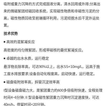
吸附或重力沉降的方式完成固液分离，清水回用或外排;分离出
来的微磁絮团经磁回收系统，实现磁性物质和非磁性污泥的分
离，磁性物质回收至前端循环利用，污泥经脱水后干泥外运处
置。
技术优势
◾ 高效的混絮凝反应
高密度的均匀微絮团，形成带磁核的最优絮凝反应。
◾ 卓越的出水水质，运行稳定
悬浮物去除率高，可达90%以上，出水SS<10mg/L，远高于施
工废水排放要求;设备自动化程度高，启动快速，运行稳定。
◾ 磁盘吸附效率高，斜管沉淀效率高
I型设备磁盘磁力大，是絮团重力的600多倍吸附快速，全程处理
时间4~6分钟;Ⅱ型设备磁性絮团重力沉降时沉淀速度快，可达
40m/h，停留时间<20分钟。